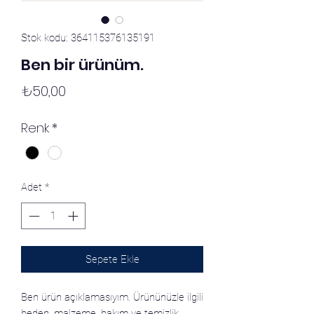
Stok kodu: 364115376135191
Ben bir ürünüm.
Fiyat
₺50,00
Renk
*
Adet
*
Sepete Ekle
Ben ürün açıklamasıyım. Ürününüzle ilgili
beden, malzeme, bakım ve temizlik